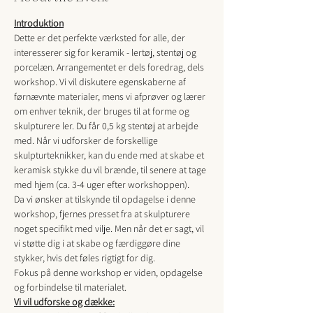
Introduktion
Dette er det perfekte værksted for alle, der 
interesserer sig for keramik - lertøj, stentøj og 
porcelæn. Arrangementet er dels foredrag, dels 
workshop. Vi vil diskutere egenskaberne af 
førnævnte materialer, mens vi afprøver og lærer 
om enhver teknik, der bruges til at forme og 
skulpturere ler. Du får 0,5 kg stentøj at arbejde 
med. Når vi udforsker de forskellige 
skulpturteknikker, kan du ende med at skabe et 
keramisk stykke du vil brænde, til senere at tage 
med hjem (ca. 3-4 uger efter workshoppen).
Da vi ønsker at tilskynde til opdagelse i denne 
workshop, fjernes presset fra at skulpturere 
noget specifikt med vilje. Men når det er sagt, vil 
vi støtte dig i at skabe og færdiggøre dine 
stykker, hvis det føles rigtigt for dig.
Fokus på denne workshop er viden, opdagelse 
og forbindelse til materialet.
Vi vil udforske og dække: