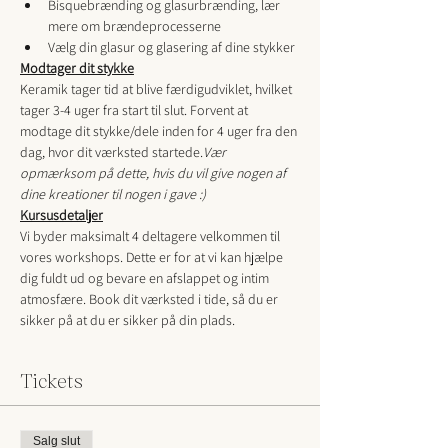
Bisquebrænding og glasurbrænding, lær 
mere om brændeprocesserne
Vælg din glasur og glasering af dine stykker
Modtager dit stykke
Keramik tager tid at blive færdigudviklet, hvilket 
tager 3-4 uger fra start til slut. Forvent at 
modtage dit stykke/dele inden for 4 uger fra den 
dag, hvor dit værksted startede.
Vær 
opmærksom på dette, hvis du vil give nogen af 
dine kreationer til nogen i gave :)
Kursusdetaljer
Vi byder maksimalt 4 deltagere velkommen til 
vores workshops. Dette er for at vi kan hjælpe 
dig fuldt ud og bevare en afslappet og intim 
atmosfære. Book dit værksted i tide, så du er 
sikker på at du er sikker på din plads.
Tickets
Salg slut