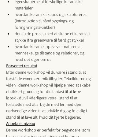
egenskaberne af forskellige keramiske 
materialer
hvordan keramik skabes og skulptureres 
(introduktion til håndbygnings- og 
formgivningsteknikker)
den fulde proces med at skabe et keramisk 
stykke (fra greenware til færdigt stykke)
hvordan keramik optrævler naturen af 
menneskelige tilstande og relationer, og 
hvad det siger om os
Forventet resultat
Efter denne workshop vil du være i stand til at 
forstå de evner keramik tilbyder. Teknikkerne og 
viden i denne workshop vil hjælpe med at skabe 
et sikkert grundlag for din fantasi til at løbe 
løbsk - du vil yderligere være i stand til at 
fortsætte med at arbejde med ler med den 
nødvendige viden til at udvikle dig og føle dig i 
stand til at lave alt, hvad dit hjerte begærer.
Anbefalet niveau
Denne workshop er perfekt for begyndere, som 
har ringe eller ingen erfaring med keramik. 