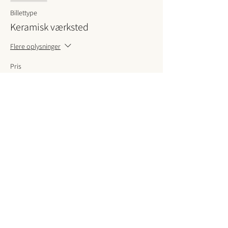
Billettype
Keramisk værksted
Flere oplysninger
Pris
650,00 kr.
VAT Inkluderet
Salg slut
Billettype
Keramikværksted Ubegrænset
Flere oplysninger
Pris
750,00 kr.
VAT Inkluderet