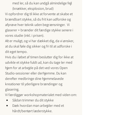
med ler, så du kan undgå almindelige fejl 
(knækker, eksplosion, brud)
Vi opfordrer dig til ikke at forvente at skabe et 
brændbart stykke, så du frit kan udforske og 
afprøve hver teknik uden begrænsninger.  Vi 
glaserer + brænder dit færdige stykke senere i 
vores studie (inkl. i prisen).
Alt er muligt, og vi har dækket dig, da vi ønsker, 
at du skal føle dig sikker og fri til at udforske i 
dit eget tempo.
Hvis du i løbet af timen beslutter dig for ikke at 
udvikle et stykke fuldt ud, kan du tage ler med 
hjem for at arbejde på det ved vores Open 
Studio-sessioner eller derhjemme. Du kan 
derefter medbringe dine hjemmelavede 
kreationer til yderligere brændinger og 
glasering.
Vi færdiggør workshopmaterialet med viden om:
Sådan trimmer du dit stykke
Dæk hvordan man arbejder med et 
hårdt/bentørt læderstykke.