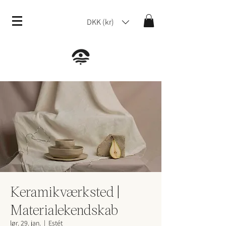
DKK (kr)
Keramikværksted |
Materialekendskab
lør. 29. jan.
  |  
Estét