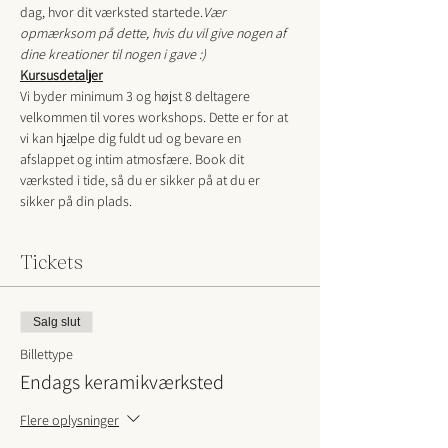
dag, hvor dit værksted startede.
Vær 
opmærksom på dette, hvis du vil give nogen af 
dine kreationer til nogen i gave :)
Kursusdetaljer
Vi byder minimum 3 og højst 8 deltagere 
velkommen til vores workshops. Dette er for at 
vi kan hjælpe dig fuldt ud og bevare en 
afslappet og intim atmosfære. Book dit 
værksted i tide, så du er sikker på at du er 
sikker på din plads.
Tickets
Salg slut
Billettype
Endags keramikværksted
Flere oplysninger