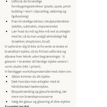
Udforsk de forskellige 
formbygningsteknikker (plade, spole, pinch 
building + teori i slipcasting, støbning og 
hjulkastning)
Prøv forskellige tekstur-/skulpturteknikker 
(additiv, subtraktiv, imponerende)
Lær hvad du må og ikke må ved at arbejde 
med ler, så du kan undgå almindelige fejl 
(knækker, eksplosion, brud)
Vi opfordrer dig til ikke at forvente at skabe et 
brændbart stykke, så du frit kan udforske og 
afprøve hver teknik uden begrænsninger.  Vi 
glaserer + brænder dit færdige stykke senere i 
vores studie (inkl. i prisen).
Vi færdiggør workshopmaterialet med viden om:
Sådan trimmer du dit stykke
Dæk hvordan man arbejder med et 
hårdt/bentørt læderstykke.
Bisquebrænding og glasurbrænding, lær 
mere om brændeprocesserne
Vælg din glasur og glasering af dine stykker
Forventet resultat