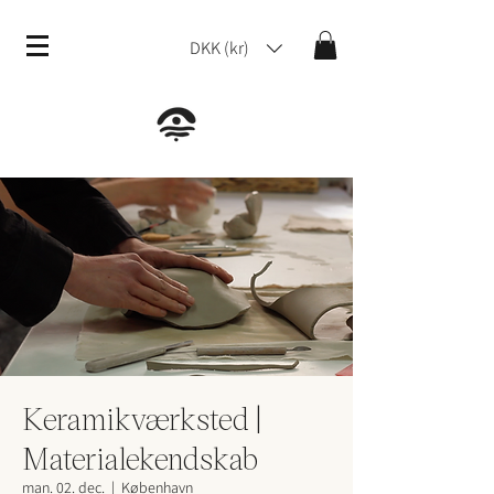
DKK (kr)
Keramikværksted |
Materialekendskab
man. 02. dec.
  |  
København